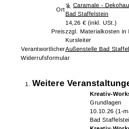
Caramale - Dekohau
Ort
Bad Staffelstein
14,26 €
(inkl. USt.)
Preis
zzgl. Materialkosten i
Kursleiter
Verantwortlicher
Außenstelle Bad Staffel
Widerrufsformular
Weitere Veranstaltun
Kreativ-Work
Grundlagen
10.10.26
(1-m
Bad Staffelste
Kreativ-Work