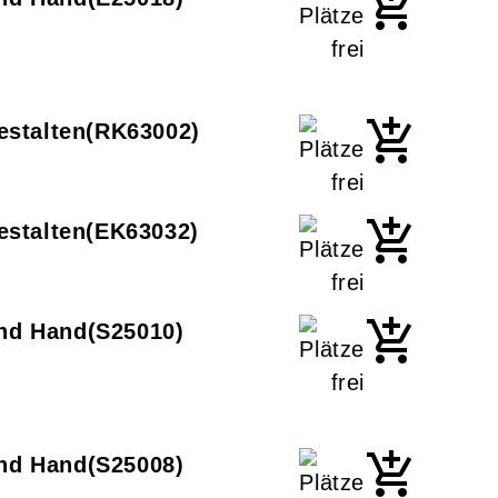
estalten
RK63002
estalten
EK63032
und Hand
S25010
und Hand
S25008