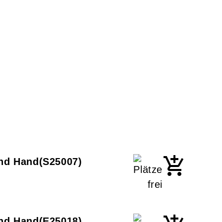
und Hand
S25007
und Hand
E25018