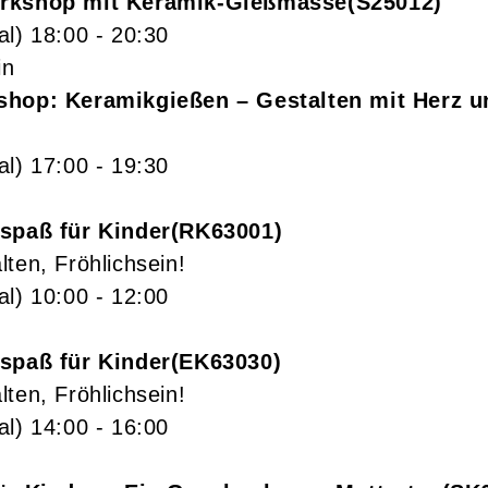
orkshop mit Keramik-Gießmasse
S25012
al)
18:00
- 20:30
in
shop: Keramikgießen – Gestalten mit Herz 
al)
17:00
- 19:30
spaß für Kinder
RK63001
ten, Fröhlichsein!
al)
10:00
- 12:00
spaß für Kinder
EK63030
ten, Fröhlichsein!
al)
14:00
- 16:00