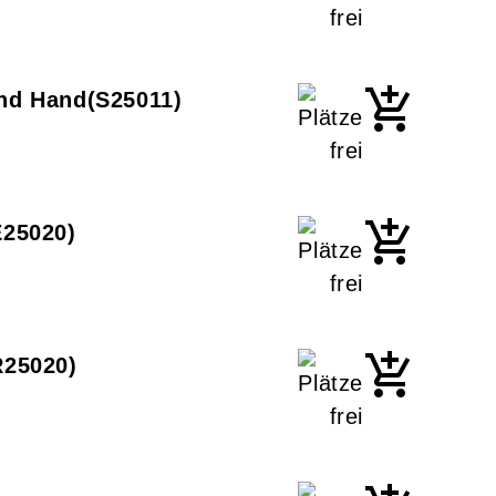
und Hand
S25011
E25020
R25020